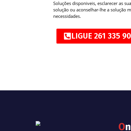
Soluções disponiveis, esclarecer as su
solução ou aconselhar-lhe a solução 
necessidades.
LIGUE 261 335 90
O
n