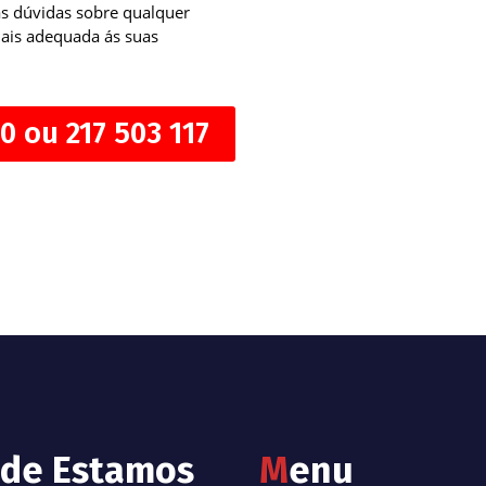
as dúvidas sobre qualquer
mais adequada ás suas
0 ou 217 503 117
de Estamos
M
enu