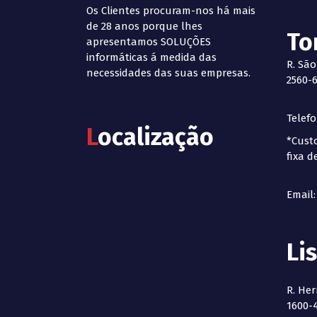
Os Clientes procuram-nos há mais
de 28 anos porque lhes
To
apresentamos SOLUÇÕES
informáticas á medida das
R. São
necessidades das suas empresas.
2560-6
Telef
L
ocalização
*Cust
fixa d
Email
Li
R. Her
1600-