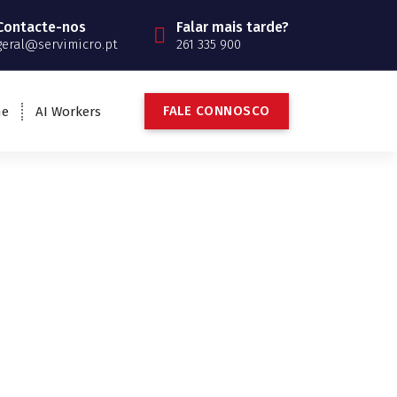
Contacte-nos
Falar mais tarde?
geral@servimicro.pt
261 335 900
FALE CONNOSCO
ne
AI Workers