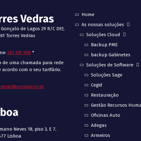
Home
rres Vedras
As nossas soluções
 Gonçalo de Lagos 29 R/C Dtº,
Soluções Cloud
61 Torres Vedras
Backup PME
one:
261 335 900
*
backup Gabinetes
o de uma chamada para rede
Soluções de Software
e acordo com o seu tarifário.
Soluções Sage
Cegid
:
geral@servimicro.pt
Restauração
Gestão Recursos Hum
sboa
Oficinas Auto
Adegas
mano Neves 18, piso 3, E 7,
Armeiros
477 Lisboa